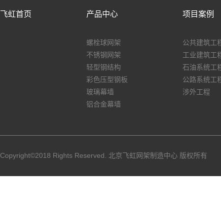
飞虹首页
产品中心
项目案例
螺栓球网架
公共建筑工
不锈钢网架
工业建筑工
轻型钢结构
石油系统工
彩色压型钢板
公路系统工
玻璃幕墙
涉外工程
铝合金幕墙
Copyright©2018 Rights Reserved. 北京飞虹网架制造中心 版权所有
京I