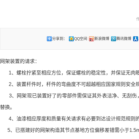
作
分享到：
QQ空间
新浪微博
腾讯微博
网架装置的请求：
1、螺栓拧紧至相应方位，保证螺栓的稳定性，并保证无肉
2、装置杆件时，杆件的弯曲度不可超越相应国家规则安全
3、网架现已装置好了的零部件需保证其外表洁净、无刮伤，
替换。
4、油漆相应厚度和质量有关请求有必要到达设计规范规则的
5、已搭建好的网架构造其节点基地方位偏移差错需小于1.5mm