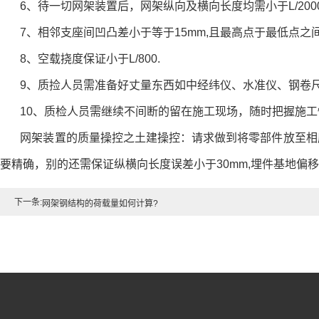
6、待一切网架装置后，网架纵向及横向长度均需小于L/2000,且
7、相邻支座间凹凸差小于等于15mm,且最高点于最低点之间
8、空载挠度保证小于L/800.
9、质捡人员需准备好丈量东西如中经纬仪、水准仪、钢卷尺
10、质检人员需继续不间断的留在施工现场，随时把握施工
网架装置的质量操控之土建操控：请求做到将零部件放至相应
要精确，别的还需保证纵横向长度误差小于30mm,埋件基地偏移差
下一条:
网架钢结构的荷载量如何计算?